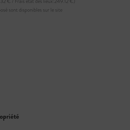
32 € / Frais état des lieux:249.12 €)
osé sont disponibles sur le site
ropriété