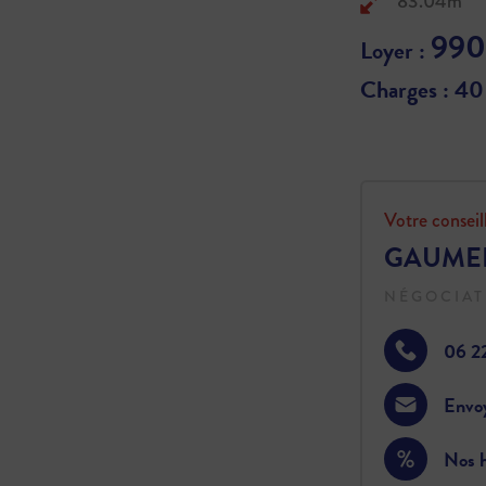
83.04m²
990
Loyer :
Charges : 40
Votre conseil
GAUMER
NÉGOCIAT
06 2
Envo
Nos h