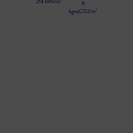
214 kWh/m²
8
kgeqCO2/m²