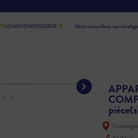
LOUER
VENDRE
GÉRER
Notre réseau
Nous rejoindre
Age
APPA
COMPI
pièce(
Compiegne