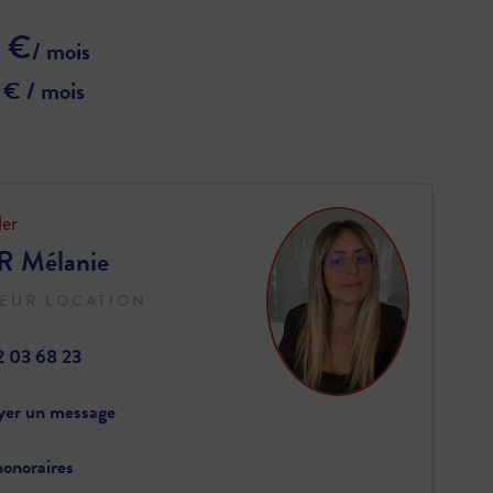
 €
/ mois
 € / mois
ler
 Mélanie
EUR LOCATION
2 03 68 23
yer un message
onoraires