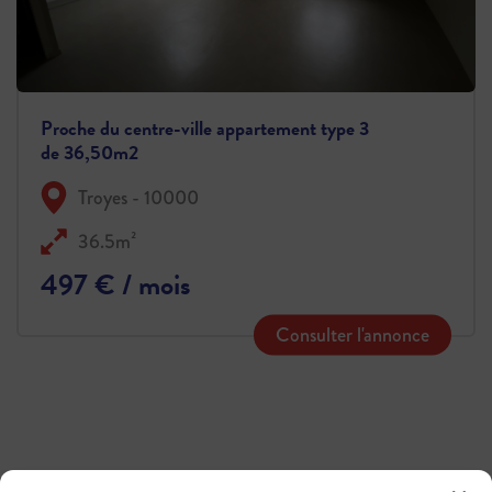
Proche du centre-ville appartement type 3
de 36,50m2
Troyes - 10000
36.5m²
497 € / mois
Consulter l'annonce