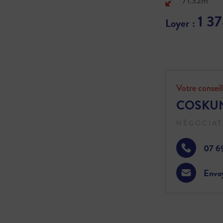
71.32m²
1 3
Loyer :
Votre conseil
COSKUN
NÉGOCIAT
07 6
Envo