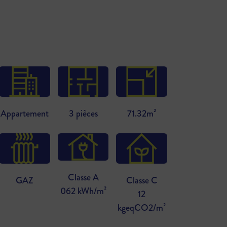
Appartement
3 pièces
71.32m²
Classe A
GAZ
Classe C
062 kWh/m²
12
kgeqCO2/m²