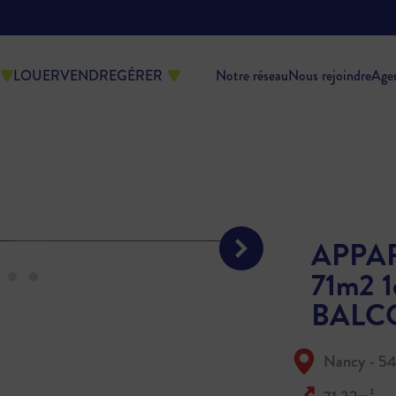
LOUER
VENDRE
GÉRER
Notre réseau
Nous rejoindre
Age
APPA
71m2 
BALC
Nancy - 5