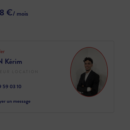
78 €
/ mois
ler
 Kérim
EUR LOCATION
9 59 03 10
yer un message