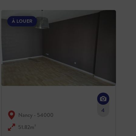
À LOUER
4
Nancy - 54000
51.82m²