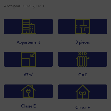
www.georisques.gouv.fr
Appartement
3 pièces
67m²
GAZ
Classe E
Classe F