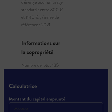
d'énergie pour un usage
standard : entre 800 €
et 1140 € ; Année de
référence : 2021
Informations sur
la copropriété
Nombre de lots : 135
Calculatrice
Montant du capital emprunté