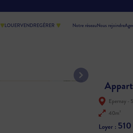
LOUER
VENDRE
GÉRER
Notre réseau
Nous rejoindre
Age
Appart
Epernay - 
40m²
510
Loyer :