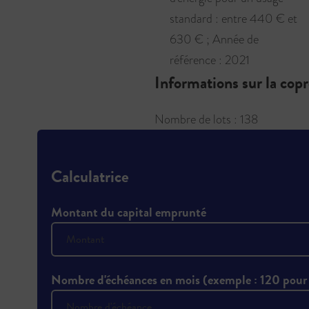
standard : entre 440 € et
630 € ; Année de
référence : 2021
Informations sur la cop
Nombre de lots : 138
Calculatrice
Montant du capital emprunté
Nombre d'échéances en mois (exemple : 120 pour