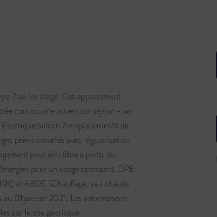
pe 2 au 1er étage. Cet appartement
e coin cuisine ouvert sur séjour – wc
e électrique balcon 2 emplacements de
es prévisionnelles avec régularisation
gement peut être libre à partir du
énergies pour un usage strandard. DPE
0€ et 630€ (Chauffage, eau chaude
 au 01 janvier 2021. Les informations
es sur le site géorisque :