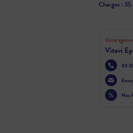
Charges : 35
Votre agence
Vitavi E
03 2
Envo
Nos h