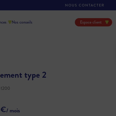
NOUS CONTACTER
nces
Nos conseils
Espace client
ement type 2
51200
 €
/ mois