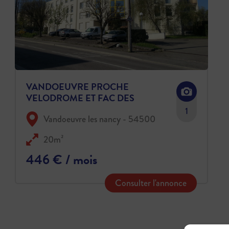
VANDOEUVRE PROCHE
VELODROME ET FAC DES
SCIENCES BEAU STUDIO DE 20
1
Vandoeuvre les nancy - 54500
M2 AVEC EMPLACEMENT DE
PARKING
20m²
446 € / mois
Consulter l'annonce