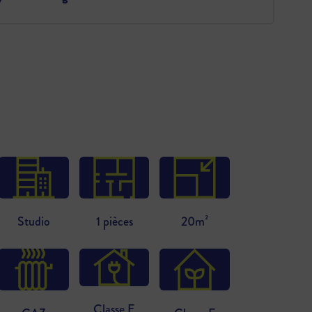
Studio
1 pièces
20m²
Classe E