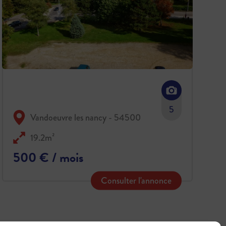
5
Vandoeuvre les nancy - 54500
19.2m²
500 € / mois
Consulter l'annonce