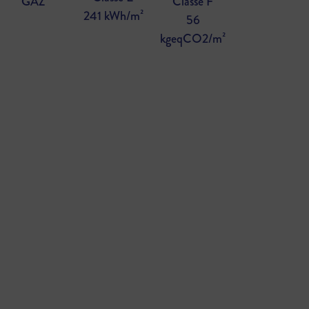
GAZ
Classe F
241 kWh/m²
56
kgeqCO2/m²