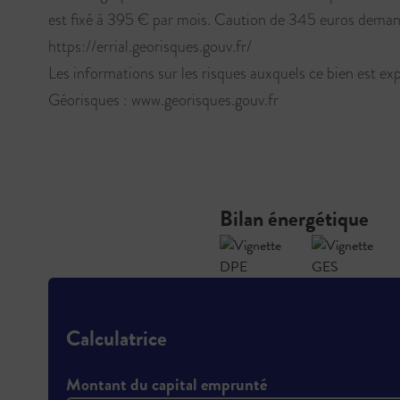
est fixé à 395 € par mois. Caution de 345 euros deman
https://errial.georisques.gouv.fr/
Les informations sur les risques auxquels ce bien est exp
Géorisques : www.georisques.gouv.fr
Bilan énergétique
Calculatrice
Montant du capital emprunté