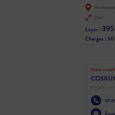
Vandoeuvre
20m²
395
Loyer :
Charges : 50
Votre conseil
COSKUN
NÉGOCIAT
07 6
Envo