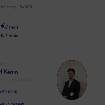
 les nancy - 54500
 €
/ mois
 € / mois
ler
 Kérim
EUR LOCATION
9 59 03 10
yer un message