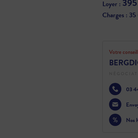
395
Loyer :
Charges : 35
Votre conseil
BERGDIC
NÉGOCIAT
03 4
Envo
Nos h