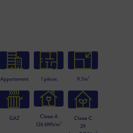
Appartement
1 pièces
9.7m²
Classe A
GAZ
Classe C
126 kWh/m²
29