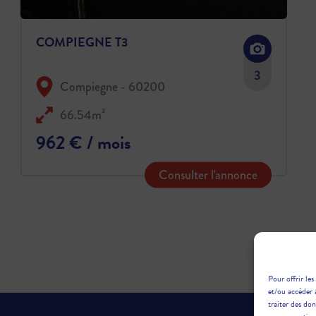
COMPIEGNE T3
3
Compiegne - 60200
66.54m²
962 € / mois
Consulter l'annonce
Pour offrir les
et/ou accéder 
traiter des do