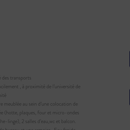
 des transports
cilement , à proximité de l’université de
ité
 meublée au sein d’une colocation de
e (hotte, plaques, four et micro-ondes
che-linge), 2 salles d’eau,wc et balcon.
de bureau et une armoire . Eau froide,