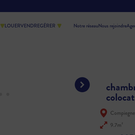
LOUER
VENDRE
GÉRER
Notre réseau
Nous rejoindre
Age
chambr
coloc
Compiegne
9.7m²