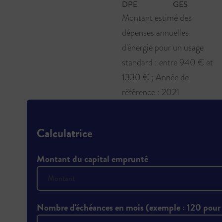
Montant estimé des
dépenses annuelles
d'énergie pour un usage
standard : entre 940 € et
1330 € ; Année de
référence : 2021
Calculatrice
Montant du capital emprunté
Nombre d'échéances en mois (exemple : 120 pour