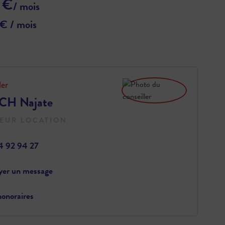
 €
/ mois
 € / mois
ler
H Najate
EUR LOCATION
4 92 94 27
yer un message
onoraires