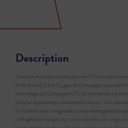
Description
Chambre meublée en colocation de 9.70m2 à proximité
Arrêt de bus( 2.3 et 5) ,gare de Compiègne accessible fa
technologie de Compiègne UTC et commerces à proxim
Dans un appartement entièrement rénové : Une chambre
5 chambres avec une grande cuisine aménagée et équipé
, réfrigérateur/congélateur, lave-vaisselle, lave-linge, sè
La chambre se compose d’un lit , un bureau, une chaise 