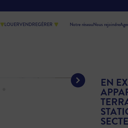
LOUER
VENDRE
GÉRER
Notre réseau
Nous rejoindre
Age
EN EX
APPA
TERRA
STAT
SECT