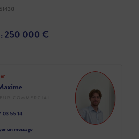
 51430
250 000 €
 :
ler
Maxime
EUR COMMERCIAL
7 03 55 14
yer un message