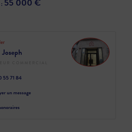
55 000 €
 :
ler
 Joseph
EUR COMMERCIAL
0 55 71 84
yer un message
onoraires