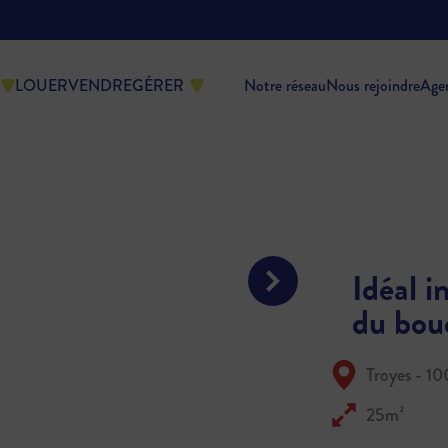
LOUER
VENDRE
GÉRER
Notre réseau
Nous rejoindre
Age
Idéal i
du bou
Troyes - 1
25m²