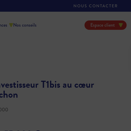
NOUS CONTACTER
nces
Nos conseils
Espace client
nvestisseur T1bis au cœur
chon
0000