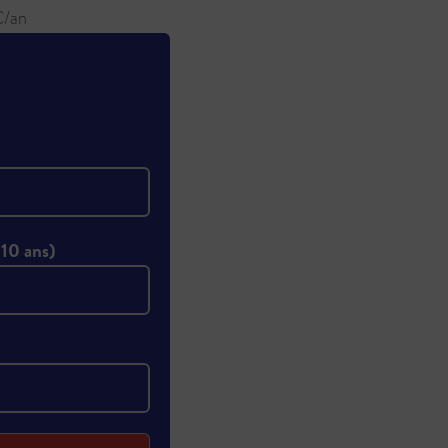
€/an
 10 ans)