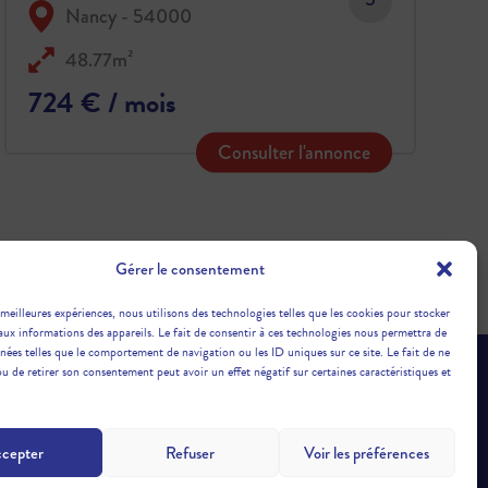
Nancy - 54000
48.77m²
724 € / mois
Consulter l'annonce
Gérer le consentement
 meilleures expériences, nous utilisons des technologies telles que les cookies pour stocker
aux informations des appareils. Le fait de consentir à ces technologies nous permettra de
nnées telles que le comportement de navigation ou les ID uniques sur ce site. Le fait de ne
ou de retirer son consentement peut avoir un effet négatif sur certaines caractéristiques et
GENCE
cepter
Refuser
Voir les préférences