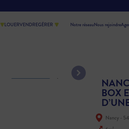
LOUER
VENDRE
GÉRER
Notre réseau
Nous rejoindre
Age
NANC
BOX 
D’UN
Nancy - 5