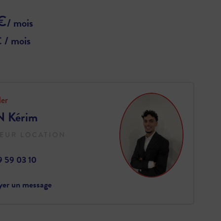
€
/ mois
 / mois
ler
 Kérim
EUR LOCATION
9 59 03 10
yer un message