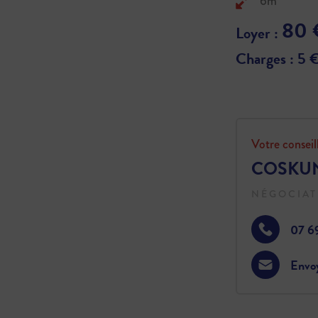
6m²
80 
Loyer :
Charges : 5 €
Votre conseil
COSKUN
NÉGOCIAT
07 6
Envo