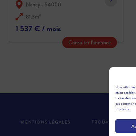
Nancy - 54000
81.3m²
1 537 € / mois
Consulter l'annonce
Pour offrir les
et/ou accéder 
traiter des do
pas consentir 
fonctions.
MENTIONS LÉGALES
TROUVER UNE A
Ac