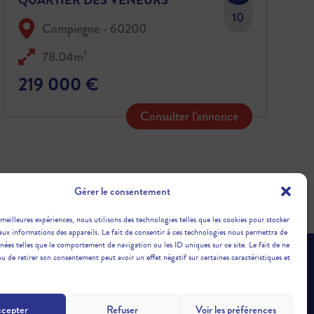
COMPIEGNE PROCHE CENTRE.
10
Compiegne - 60200
78.04m²
219 000 €
Consulter l'annonce
Gérer le consentement
 meilleures expériences, nous utilisons des technologies telles que les cookies pour stocker
aux informations des appareils. Le fait de consentir à ces technologies nous permettra de
nnées telles que le comportement de navigation ou les ID uniques sur ce site. Le fait de ne
ou de retirer son consentement peut avoir un effet négatif sur certaines caractéristiques et
GENCE
cepter
Refuser
Voir les préférences