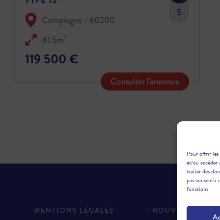
5
Compiegne - 60200
41.5m²
119 500 €
Consulter l'annonce
Pour offrir les
et/ou accéder 
traiter des do
pas consentir 
fonctions.
MENTIONS LÉGALES
TROUVER UNE A
Ac