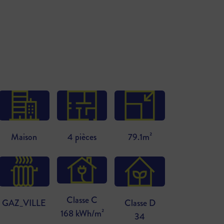
Maison
4 pièces
79.1m²
Classe C
GAZ_VILLE
Classe D
168 kWh/m²
34