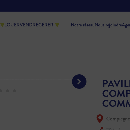
LOUER
VENDRE
GÉRER
Notre réseau
Nous rejoindre
Age
PAVIL
COMP
COMM
Compiegne