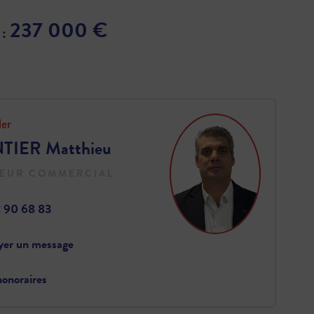
237 000 €
 :
ler
IER Matthieu
EUR COMMERCIAL
2 90 68 83
yer un message
onoraires