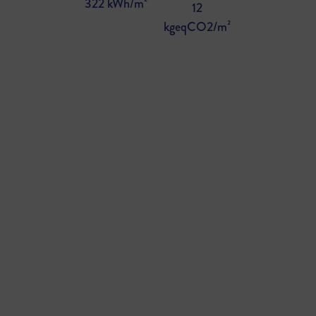
322 kWh/m²
12
kgeqCO2/m²