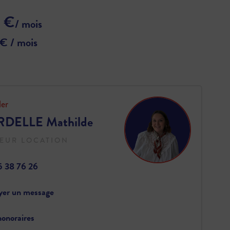
 €
/ mois
 € / mois
ler
DELLE Mathilde
EUR LOCATION
5 38 76 26
yer un message
onoraires