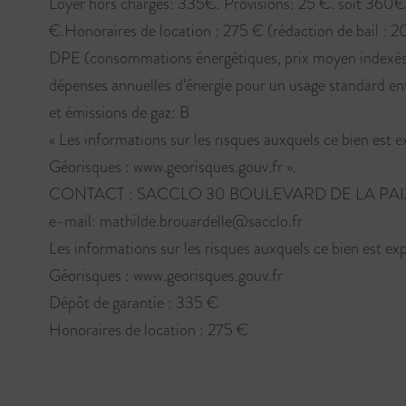
Loyer hors charges: 335€. Provisions: 25 €. soit 36
€.Honoraires de location : 275 € (rédaction de bail : 200
DPE (consommations énergétiques, prix moyen indexés s
dépenses annuelles d’énergie pour un usage standard e
et émissions de gaz: B
« Les informations sur les risques auxquels ce bien est e
Géorisques : www.georisques.gouv.fr ».
CONTACT : SACCLO 30 BOULEVARD DE LA PAIX 51
e-mail: mathilde.brouardelle@sacclo.fr
Les informations sur les risques auxquels ce bien est exp
Géorisques : www.georisques.gouv.fr
Dépôt de garantie : 335 €
Honoraires de location : 275 €