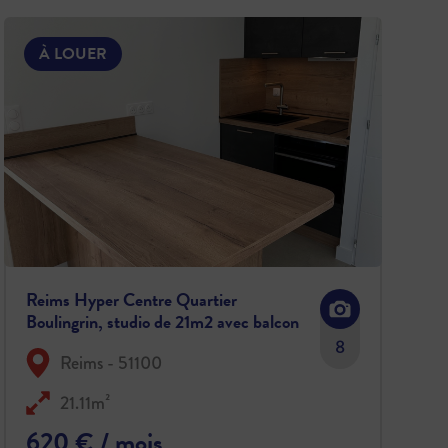
À LOUER
Reims Hyper Centre Quartier
Boulingrin, studio de 21m2 avec balcon
disponible à partir du 21/08/2026
8
Reims - 51100
21.11m²
620 € / mois