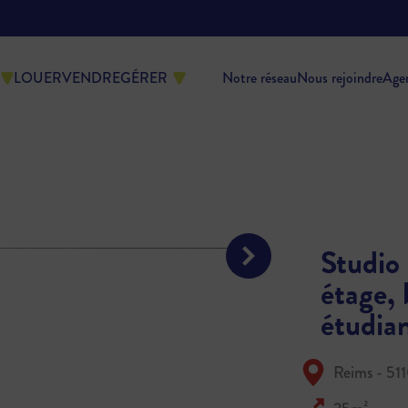
LOUER
VENDRE
GÉRER
Notre réseau
Nous rejoindre
Age
Studio
étage, 
étudian
Reims - 51