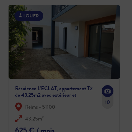
À LOUER
Résidence L’ECLAT, appartement T2
de 43.25m2 avec extérieur et
stationnement, disponible à partir du 15
10
Reims - 51100
juille
43.25m²
625 € / mois