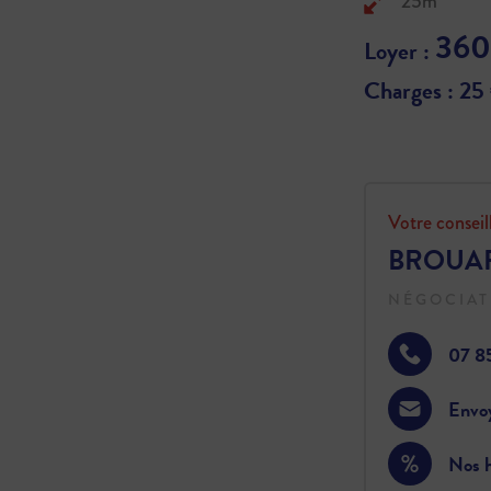
25m²
360
Loyer :
Charges : 25
Votre conseil
BROUAR
NÉGOCIAT
07 8
Envo
Nos h