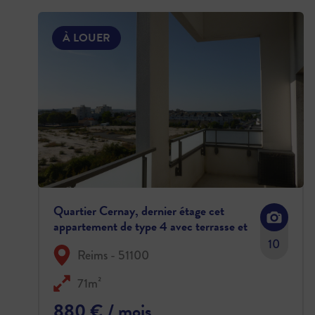
À LOUER
Quartier Cernay, dernier étage cet
appartement de type 4 avec terrasse et
garage, disponible le 04 octobre 202
10
Reims - 51100
71m²
880 € / mois