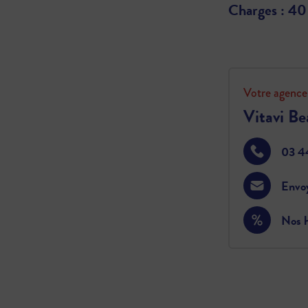
Charges : 40
Votre agence
Vitavi Be
03 44
Envo
Nos h