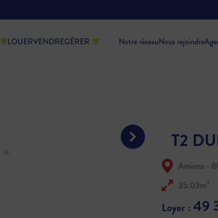
LOUER
VENDRE
GÉRER
Notre réseau
Nous rejoindre
Age
T2 DU
Amiens - 
35.03m²
49 
Loyer :