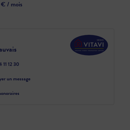
 € / mois
auvais
 11 12 30
yer un message
onoraires