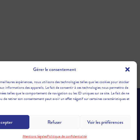
Gérer le consentement
 meilleures expériences, nous utilisons des technologies telles que les cookies pour stocker
aux informations des appareils. Le fait de consentir à ces technologies nous permettra de
nnées telles que le comportement de navigation ou les ID uniques sur ce site. Le fait de ne
ou de retirer son consentement peut avoir un effet négatif sur certaines caractéristiques et
GENCE
cepter
Refuser
Voir les préférences
Mentions légales
Politique de confidentialité