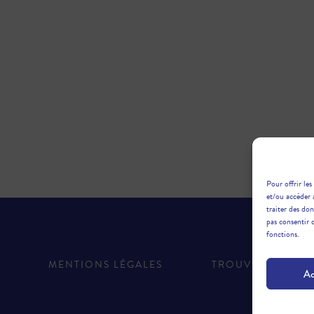
Pour offrir les
et/ou accéder 
traiter des do
pas consentir 
fonctions.
MENTIONS LÉGALES
TROUVER UNE A
Ac