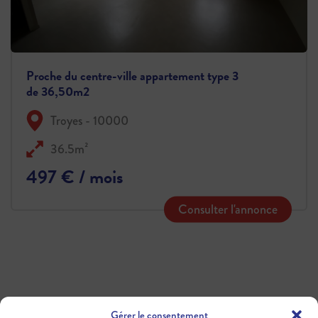
Proche du centre-ville appartement type 3
de 36,50m2
Troyes - 10000
36.5m²
497 € / mois
Consulter l'annonce
Gérer le consentement