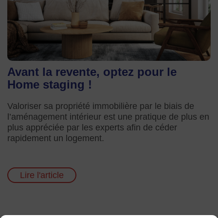
Avant la revente, optez pour le
Home staging !
Valoriser sa propriété immobilière par le biais de
l’aménagement intérieur est une pratique de plus en
plus appréciée par les experts afin de céder
rapidement un logement.
Lire l'article