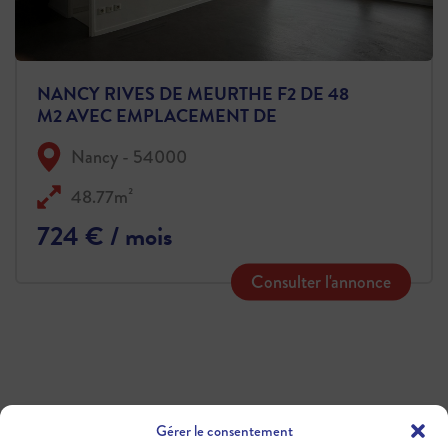
NANCY RIVES DE MEURTHE F2 DE 48
M2 AVEC EMPLACEMENT DE
PARKING
Nancy - 54000
48.77m²
724 € / mois
Consulter l'annonce
Gérer le consentement