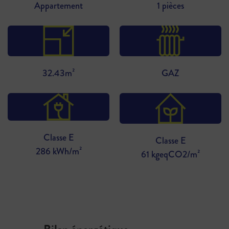
Appartement
1 pièces
32.43m²
GAZ
Classe E
Classe E
286 kWh/m²
61 kgeqCO2/m²